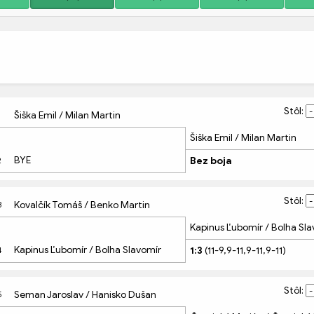
Stôl: 
Šiška Emil / Milan Martin
1
Šiška Emil / Milan Martin
 
BYE
Bez boja
2
Stôl: 
Kovalčík Tomáš / Benko Martin
3
Kapinus Ľubomír / Bolha Sl
 
Kapinus Ľubomír / Bolha Slavomír
1:3
 (11-9,9-11,9-11,9-11)
4
Stôl: 
Seman Jaroslav / Hanisko Dušan
5