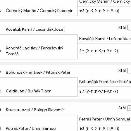
Černický Marián / Černický
 
Černický Marián / Černický Ľubomír
1:3
 (11-9,9-11,9-11,9-11)
6
Stôl: 
Kovalčík Kamil / Lešundák Jozef
7
Kovalčík Kamil / Lešundák J
 
Kandráč Ladislav / Farkašovský 
3:1
 (9-11,11-9,11-9,11-9)
8
Tomáš
Stôl: 
Bohunčák František / Pitoňák Peter
9
Bohunčák František / Pitoňá
 
Caltík Ján / Bujňák Tibor
3:1
 (9-11,11-9,11-9,11-9)
0
Stôl: 
Štucka Jozef / Balogh Slavomír
1
Petráš Peter / Uhrín Samuel
 
Petráš Peter / Uhrín Samuel
1:3
 (11-9,9-11,9-11,9-11)
2