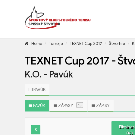
Home
 
Turnaje
 
TEXNET Cup 2017
 
Štvorhra
 
K
TEXNET Cup 2017 - Štvo
K.O. - Pavúk
 PAVÚK
15
 PAVÚK
 ZÁPASY 
 ZÁPISY
Eliminat
(16)