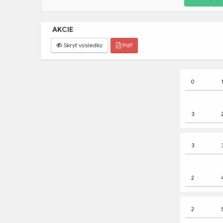
AKCIE
 Skryť výsledky
 Pdf
 
0
 
 
3
3
 
 
2
2