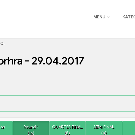
MENU
KATE
.O.
rhra - 29.04.2017
ion
Round 1
QUARTER FINAL
SEMI FINAL
(16)
(8)
(4)